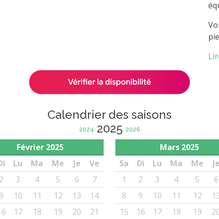
éq
Vo
pie
Lir
Calendrier des saisons
2025
2024
2026
Février
2025
Mars
2025
Di
Lu
Ma
Me
Je
Ve
Sa
Di
Lu
Ma
Me
J
2
3
4
5
6
7
1
2
3
4
5
6
9
10
11
12
13
14
8
9
10
11
12
1
16
17
18
19
20
21
15
16
17
18
19
2