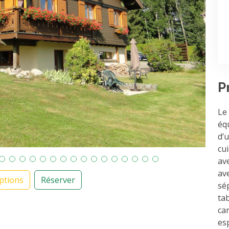
P
Le
éq
d’
cui
av
av
ptions
Réserver
sé
ta
can
es